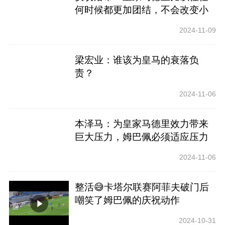
何时候都更加团结，不会改变小
熊队的位置
2024-11-09
梁宏业：谁该为皇马的衰落负
责？
2024-11-06
本泽马：为皇家马德里效力带来
巨大压力，姆巴佩必须适应压力
2024-11-06
整活😅卡塔尔联赛阿菲夫破门后
嘲笑了姆巴佩的庆祝动作
2024-10-31