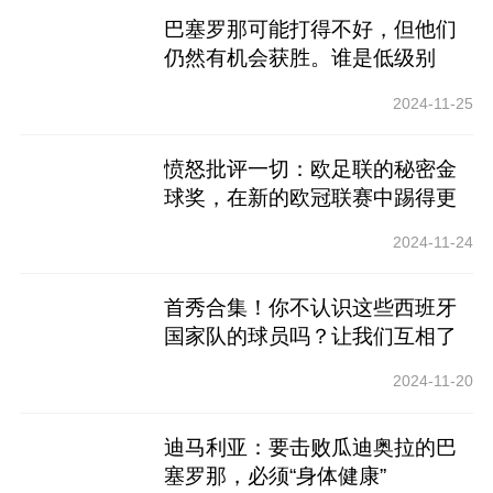
巴塞罗那可能打得不好，但他们
仍然有机会获胜。谁是低级别
的？
2024-11-25
愤怒批评一切：欧足联的秘密金
球奖，在新的欧冠联赛中踢得更
多，收入更少
2024-11-24
首秀合集！你不认识这些西班牙
国家队的球员吗？让我们互相了
解一下！
2024-11-20
迪马利亚：要击败瓜迪奥拉的巴
塞罗那，必须“身体健康”