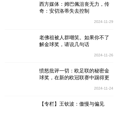
西方媒体：姆巴佩沮丧无力，传
奇：安切洛蒂失去控制
2024-11-29
老佛祖被人群嘲笑。如果你不了
解金球奖，请说几句话
2024-11-26
愤怒批评一切：欧足联的秘密金
球奖，在新的欧冠联赛中踢得更
多，收入更少
2024-11-24
【专栏】王钦波：傲慢与偏见