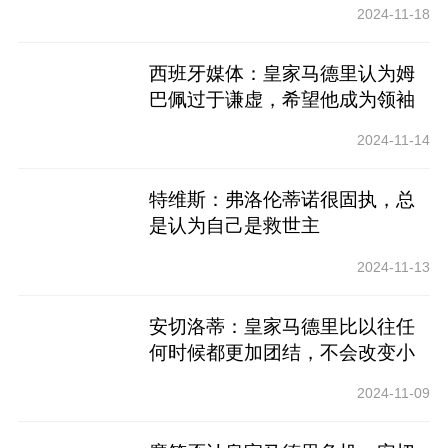
2024-11-18
西班牙媒体：皇家马德里认为姆
巴佩过于谦虚，希望他成为领袖
2024-11-14
特维斯：弗洛伦蒂诺很固执，总
是认为自己是救世主
2024-11-13
安切洛蒂：皇家马德里比以往任
何时候都更加团结，不会改变小
熊队的位置
2024-11-09