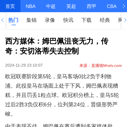
首页
NBA
中超
英超
西甲
CBA
热门
集锦
录像
快讯
下载
经典
网
西方媒体：姆巴佩沮丧无力，传
奇：安切洛蒂失去控制
2024-11-29 23:10:07
来源：直播猫Mretv.com
欧冠联赛阶段第5轮，皇马客场0比2负于利物
浦。此役皇马在场面上处于下风，姆巴佩表现糟
糕，并且罚丢1粒点球。欧冠积分榜上，皇马5轮
过后2胜3负仅积6分，位列第24位，晋级形势严
峻。
由于表现不佳，姆巴佩在赛后遭到多家媒体批