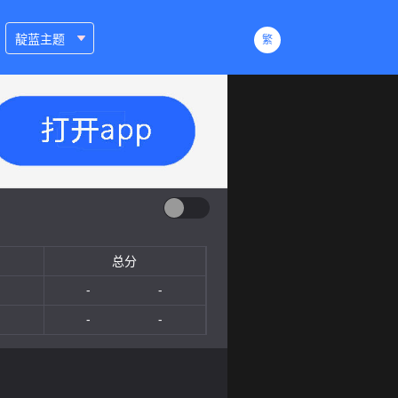
靛蓝主题
繁
总分
-
-
-
-
-
-