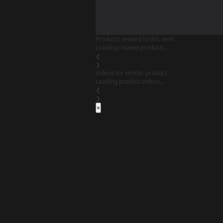
Products related to this item
Loading related products...
❮
❯
Videos for similar product
Loading product videos...
❮
❯
×