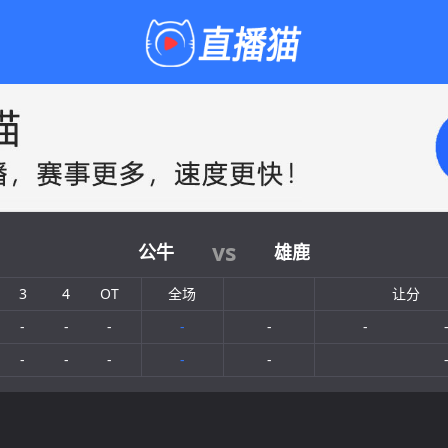
vs
公牛
雄鹿
3
4
OT
全场
让分
-
-
-
-
-
-
-
-
-
-
-