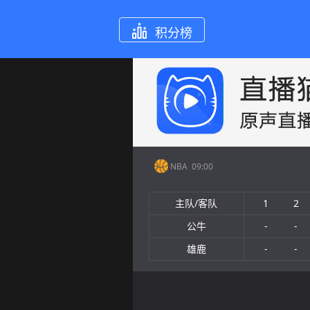
积分榜
NBA
09:00
主队/客队
1
2
公牛
-
-
雄鹿
-
-