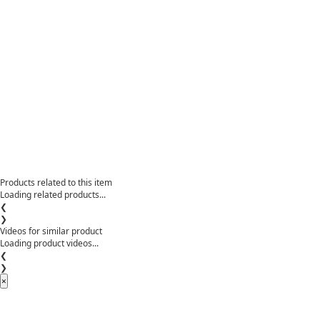
Products related to this item
Loading related products...
❮
❯
Videos for similar product
Loading product videos...
❮
❯
×