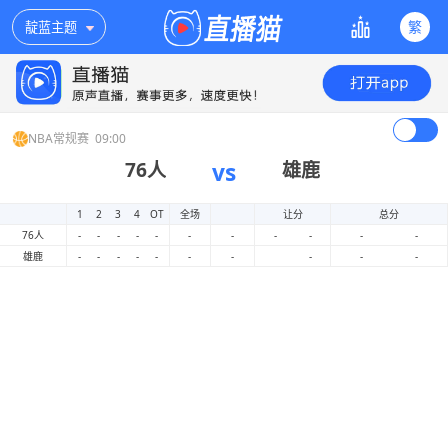
繁
靛蓝主题
NBA常规赛
09:00
76人
vs
雄鹿
主队/客队
1
2
3
4
OT
全场
让分
总分
76人
-
-
-
-
-
-
-
-
-
-
-
雄鹿
-
-
-
-
-
-
-
-
-
-