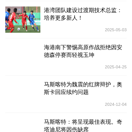
港湾团队建设过渡期技术总监：
培养更多新人！
2025-05-03
海港南下警惕高原作战拒绝因安
德森停赛而轻视玉坤
2025-04-25
马斯喀特为魏震的红牌辩护，奥
斯卡回应续约问题
2024-12-04
马斯喀特：将呈现最佳表现。奇
塔迪尼将因伤缺席