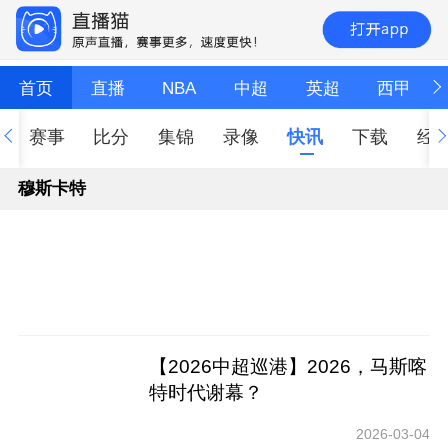
首页
直播
NBA
中超
英超
西甲
赛事
比分
集锦
录像
快讯
下载
经
穆斯卡特
【2026中超巡港】2026，马斯喀
特时代谢幕？
2026-03-04