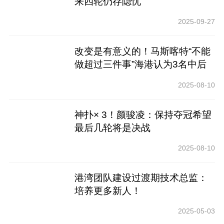
来四轮仍存隐忧
2025-09-27
改变是有意义的！马斯喀特“不能
做超过三件事”海港认为3名中后
卫非常有效
2025-08-10
神扑× 3！颜骏凌：保持夺冠希望
最后几轮将是决战
2025-08-10
港湾团队建设过渡期技术总监：
培养更多新人！
2025-05-03