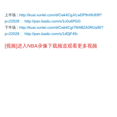
上半场：
http://kuai.xunlei.com/d/Cwk4CgJrLwDP9nNU69f?
p=22028
http://pan.baidu.com/s/1c0u6PGG
下半场：
http://kuai.xunlei.com/d/Cwk4CgI7MAB2A3RUa95?
p=22028
http://pan.baidu.com/s/1dDjF45r
[视频]进入NBA录像下载频道观看更多视频