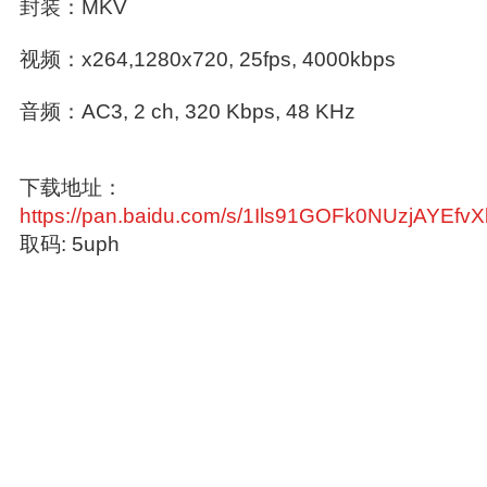
封装：MKV
视频：x264,1280x720, 25fps, 4000kbps
音频：AC3, 2 ch, 320 Kbps, 48 KHz
下载地址：
https://pan.baidu.com/s/1Ils91GOFk0NUzjAYEfv
取码: 5uph