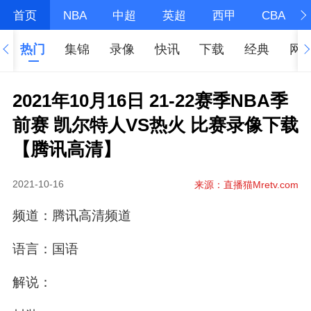
首页
NBA
中超
英超
西甲
CBA
热门
集锦
录像
快讯
下载
经典
网
2021年10月16日 21-22赛季NBA季
前赛 凯尔特人VS热火 比赛录像下载
【腾讯高清】
2021-10-16
来源：直播猫Mretv.com
频道：腾讯高清频道
语言：国语
解说：