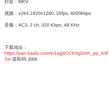
封装：MKV
视频：x264,1920x1280, 25fps, 4000kbps
音频：AC3, 2 ch, 320 Kbps, 48 KHz
下载地址：
https://pan.baidu.com/s/1agbCCKhgDmh_pp_IcIF
Sw
提取码: j5bb