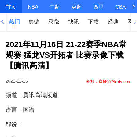
首页
NBA
中超
英超
西甲
CBA
热门
集锦
录像
快讯
下载
经典
网
2021年11月16日 21-22赛季NBA常
规赛 猛龙VS开拓者 比赛录像下载
【腾讯高清】
2021-11-16
来源：直播猫Mretv.com
频道：腾讯高清频道
语言：国语
解说：