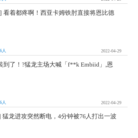
帝] 看着都疼啊！西亚卡姆铁肘直接将恩比德
76人
2022-04-29
装到了！?猛龙主场大喊「f**k Embiid」,恩
76人
2022-04-29
高潮] 猛龙进攻突然断电，4分钟被76人打出一波