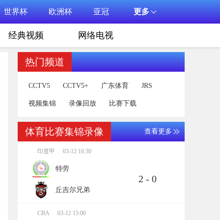
世界杯
欧洲杯
亚冠
更多
经典视频
网络电视
热门频道
CCTV5
CCTV5+
广东体育
JRS
视频集锦
录像回放
比赛下载
体育比赛集锦录像
查看更多
印度甲
03-12 16:30
特劳
2 - 0
丘吉尔兄弟
CBA
03-12 15:00