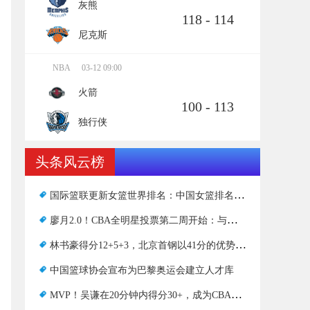
灰熊
118 - 114
尼克斯
NBA
03-12 09:00
火箭
100 - 113
独行侠
头条风云榜
国际篮联更新女篮世界排名：中国女篮排名第七
廖月2.0！CBA全明星投票第二周开始：与上周相比，任俊飞被沈子杰取代
林书豪得分12+5+3，北京首钢以41分的优势赢得新疆男篮
中国篮球协会宣布为巴黎奥运会建立人才库
MVP！吴谦在20分钟内得分30+，成为CBA近五个赛季的第二人