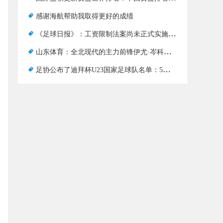
感谢海航帮助我取得更好的成绩
《足球日报》：工资限制法案尚未正式实施，或已成为转会窗口尚未开放的主要原因
山东体育：全北现代的主力前锋伊尤·岑科可能会加盟泰山
足协公布了迪拜杯U23国家足球队名单：5支来自大连，3支来自深圳申花