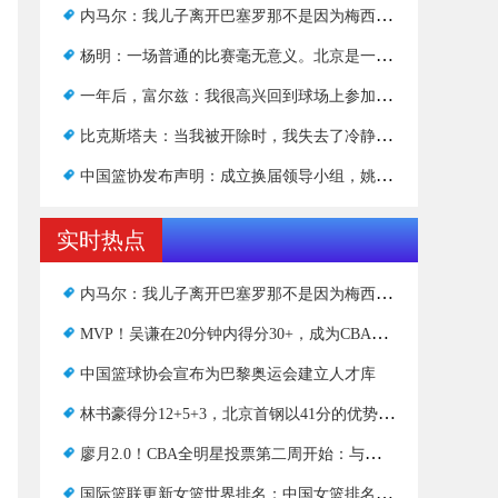
内马尔：我儿子离开巴塞罗那不是因为梅西。他一直把梅西视为偶像
杨明：一场普通的比赛毫无意义。北京是一支强大的球队
一年后，富尔兹：我很高兴回到球场上参加比赛
比克斯塔夫：当我被开除时，我失去了冷静。我需要提高，变得更好
中国篮协发布声明：成立换届领导小组，姚明出任组长，徐济成、宫鲁鸣等人为成员
实时热点
内马尔：我儿子离开巴塞罗那不是因为梅西。他一直把梅西视为偶像
MVP！吴谦在20分钟内得分30+，成为CBA近五个赛季的第二人
中国篮球协会宣布为巴黎奥运会建立人才库
林书豪得分12+5+3，北京首钢以41分的优势赢得新疆男篮
廖月2.0！CBA全明星投票第二周开始：与上周相比，任俊飞被沈子杰取代
国际篮联更新女篮世界排名：中国女篮排名第七