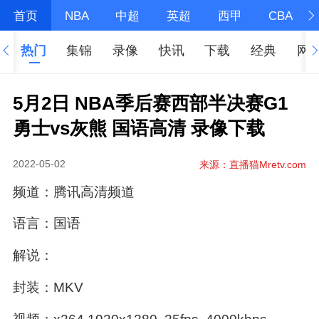
首页
NBA
中超
英超
西甲
CBA
热门
集锦
录像
快讯
下载
经典
网
5月2日 NBA季后赛西部半决赛G1
勇士vs灰熊 国语高清 录像下载
2022-05-02
来源：直播猫Mretv.com
频道：腾讯高清频道
语言：国语
解说：
封装：MKV