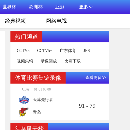
世界杯
欧洲杯
亚冠
更多
经典视频
网络电视
热门频道
CCTV5
CCTV5+
广东体育
JRS
视频集锦
录像回放
比赛下载
体育比赛集锦录像
查看更多
CBA
01-01 08:00
天津先行者
91 - 79
青岛
头条风云榜