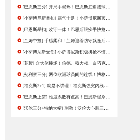
[巴恩斯三分] 开局手就热！巴恩斯底角接球三分手起刀落
[小萨博尼斯暴扣] 霸气十足！小萨博尼斯顶飞巴格利强硬隔扣
[巴恩斯暴扣] 攻守一体！巴恩斯眼疾手快抢断反击单臂暴扣
[兰姆中投] 手感柔和！兰姆迎着防守飘逸后仰中投命中
[小萨博尼斯受伤] 小萨博尼斯积极拼抢不慎受伤 流血回更衣室治疗
[花絮] 众大佬捧场！伯德、穆大叔、白巧克力等多位明星到场观战
[别利察三分] 两位欧洲球员间的连线！博格达助攻别利察命中三分
[福克斯2+1] 就是不讲理！福克斯强突内线转身抛投打成2+1
[巴恩斯上篮] 难度系数有点高！巴恩斯强杀内线折叠上篮得分
[沃伦三分+特纳大帽] 刺激！沃伦大心脏三分+特纳大帽助步行者将比赛拖入加时