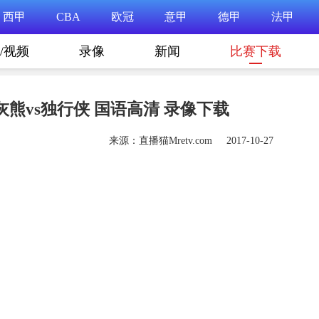
西甲
CBA
欧冠
意甲
德甲
法甲
/视频
录像
新闻
比赛下载
 灰熊vs独行侠 国语高清 录像下载
来源：直播猫Mretv.com 2017-10-27