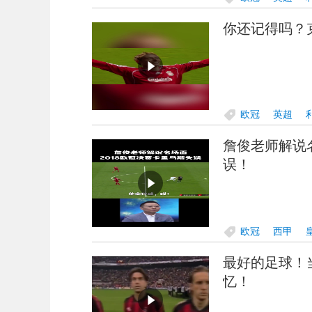
你还记得吗？
欧冠
英超
詹俊老师解说
误！
欧冠
西甲
最好的足球！
忆！