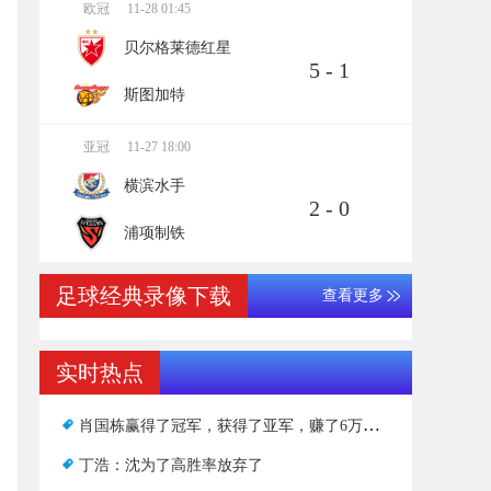
欧冠
11-28 01:45
贝尔格莱德红星
5 - 1
斯图加特
亚冠
11-27 18:00
横滨水手
2 - 0
浦项制铁
足球经典录像下载
查看更多
实时热点
肖国栋赢得了冠军，获得了亚军，赚了6万英镑，随着年龄的增长，他不断突破，变得越来越狡猾
丁浩：沈为了高胜率放弃了