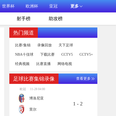
世界杯
欧洲杯
亚冠
更多
射手榜
助攻榜
热门频道
比赛/集锦
录像回放
天下足球
NBA十佳球
下载比赛
CCTV5
CCTV5+
经典视频
比赛直播
网络电视
足球比赛集锦录像
查看更多
欧冠
11-28 04:00
博洛尼亚
1 - 2
里尔