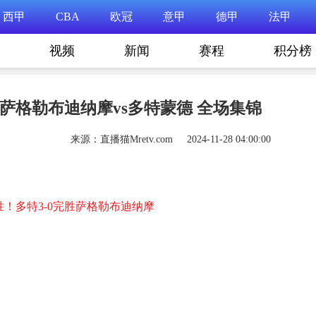
西甲
CBA
欧冠
意甲
德甲
法甲
视频
新闻
赛程
积分榜
5轮 萨格勒布迪纳摩vs多特蒙德 全场集锦
来源：直播猫Mretv.com 2024-11-28 04:00:00
胜！多特3-0完胜萨格勒布迪纳摩