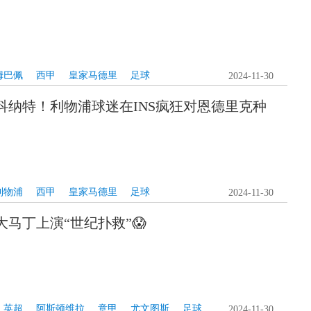
姆巴佩
西甲
皇家马德里
足球
2024-11-30
科纳特！利物浦球迷在INS疯狂对恩德里克种
利物浦
西甲
皇家马德里
足球
2024-11-30
马丁上演“世纪扑救”😱
英超
阿斯顿维拉
意甲
尤文图斯
足球
2024-11-30