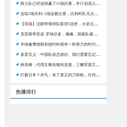
骑士队已经连续赢了15场比赛，并计划进入决赛？在下一场战斗中，我们将测试绿军的状况
连续3场失利+5场连败比赛，比利时队无法承受伤病
【现场】沈静带领球队取得5连胜，火箭点燃青春风暴
克里斯蒂亚诺·罗纳尔多，佩佩，国家队最年长的得分手，赢得的比赛比水叶还多
辛纳像费德勒和德约科维奇一样努力的时代已经到来了吗？
莫里宝义：中国队状态很好。我们需要忘记第一场比赛，那是7比0
林良峰：代理主教练顺利交接，三狮军团又获得一份传承
打败日本？伊凡：有了真正的刀和枪，任何结果都有可能
热播排行