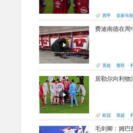
西甲
皇家马德
费迪南德在周
英超
曼联
居勒尔向利物
欧冠
英超
毛剑卿：姆巴