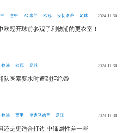
里
意甲
AC米兰
欧冠
安切洛蒂
足球
2024-11-30
中欧冠开球前参观了利物浦的更衣室！
利物浦
欧冠
足球
2024-11-30
浦队医索要水时遭到拒绝😁
利物浦
西甲
皇家马德里
足球
2024-11-30
佩还是更适合打边 中锋属性差一些