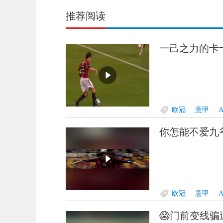
推荐阅读
一己之力的卡
欧冠
意甲
你怎能不爱九
欧冠
意甲
😱门前变线