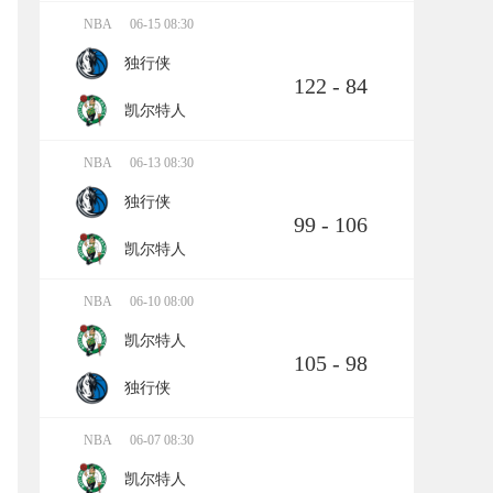
NBA
06-15 08:30
独行侠
122 - 84
凯尔特人
NBA
06-13 08:30
独行侠
99 - 106
凯尔特人
NBA
06-10 08:00
凯尔特人
105 - 98
独行侠
NBA
06-07 08:30
凯尔特人