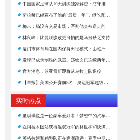
中国国家足球队10天训练独家解密：防守排名第一，吴磊不是核心球员
萨拉赫已经宣布了他的“最后一年”，但他真的想更多地留在利物浦吗？
梅吉：杨没有交易市场，否则他会被送走的
林良峰：比曼联惨败更可怕的是马努缺乏支持
厦门市体育局在国内保持田径模式：面临严重违约风险
发球已成为制胜的武器。郑钦文已连续两年晋级美国网球公开赛女子单打四分之一决赛
官方消息：苏亚雷斯即将从乌拉圭队退役
【早报】美国公开赛前8名！奥运冠军超级进化
实时热点
董琪琪也是一位豪车爱好者！梦想中的汽车的价格让他犹豫不决
在阿拉木图站获得混双冠军的林世栋和快满，会是下一对“沙头”吗？
英格拉姆和鹈鹕队正在逐渐疏远！赛季中期交易的下一个主场在哪里？