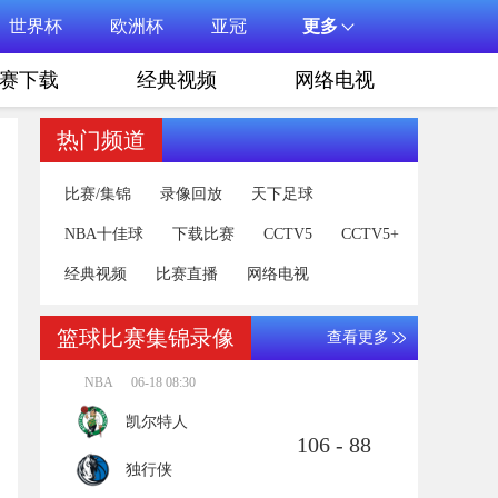
世界杯
欧洲杯
亚冠
更多
赛下载
经典视频
网络电视
热门频道
比赛/集锦
录像回放
天下足球
NBA十佳球
下载比赛
CCTV5
CCTV5+
经典视频
比赛直播
网络电视
篮球比赛集锦录像
查看更多
NBA
06-18 08:30
凯尔特人
106 - 88
独行侠