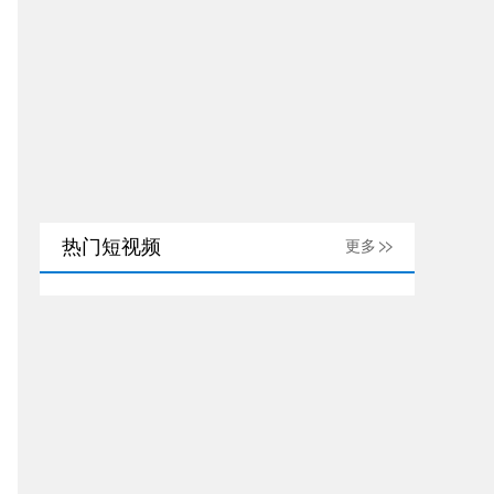
热门短视频
更多