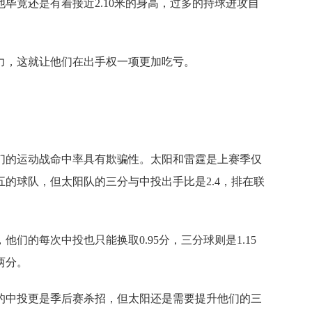
毕竟还是有着接近2.10米的身高，过多的持球进攻自
力，这就让他们在出手权一项更加吃亏。
们的运动战命中率具有欺骗性。太阳和雷霆是上赛季仅
的球队，但太阳队的三分与中投出手比是2.4，排在联
们的每次中投也只能换取0.95分，三分球则是1.15
两分。
的中投更是季后赛杀招，但太阳还是需要提升他们的三