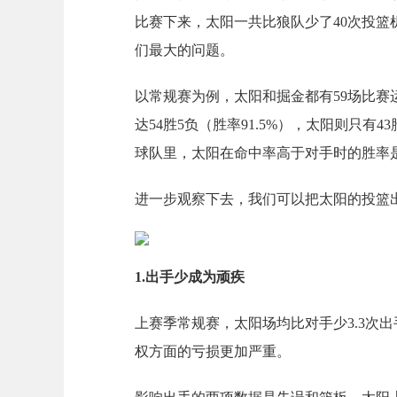
比赛下来，太阳一共比狼队少了40次投篮机
们最大的问题。
以常规赛为例，太阳和掘金都有59场比
达54胜5负（胜率91.5%），太阳则只有4
球队里，太阳在命中率高于对手时的胜率
进一步观察下去，我们可以把太阳的投篮
1.出手少成为顽疾
上赛季常规赛，太阳场均比对手少3.3次
权方面的亏损更加严重。