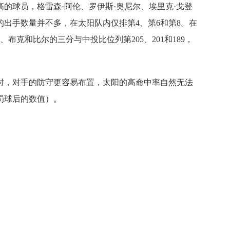
的球员，格雷森·阿伦、罗伊斯·奥尼尔、埃里克·戈登
出手数量并不多，在太阳队内仅排第4、第6和第8。在
、布克和比尔的三分与中投比位列第205、201和189，
时，对手的防守更容易布置，太阳的高命中率自然无法
罚球后的数值）。