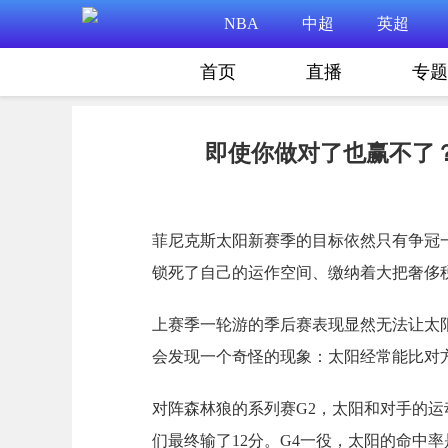
NBA
中超
英超
首页
直播
专题
即使你做对了也赢不了
菲尼克斯太阳新赛季的目标依然只有争冠
锁死了自己的运作空间、缴纳着大把奢侈
上赛季一轮游的季后赛表现显然无法让太
会发现一个奇怪的现象：太阳经常能比对
对阵森林狼的系列赛G2，太阳和对手的运
们最终输了12分。G4一役，太阳的命中率是