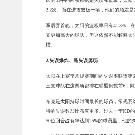
影响出手的两项数据是失误和篮板，太阳
2.2次。而在进攻篮板一项，他们的顺差是
季后赛首轮，太阳的篮板率只有41.8%，
支更加高大的球队，但这依然不能解释太
惯。
2.失误爆炸、造失误孱弱
太阳在上赛季常规赛期间的失误率联盟第6
三支球队在这两项都排在联盟倒数前6，
布克是太阳持球时间最长的球员，常规赛达
特的失误数却比布克更多。过去一季KD的失误率
50位回合占有率达到25%的球员里，他的