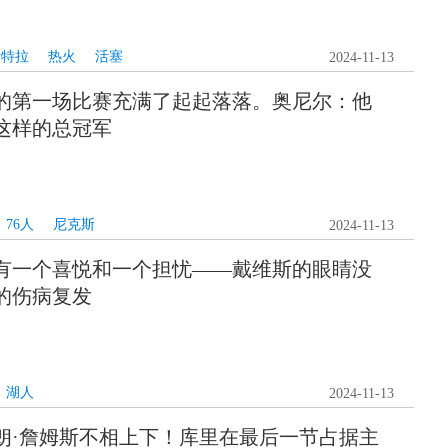
斯特拉
热火
活塞
2024-11-13
的第一场比赛充满了起起落落。奥尼尔：他
这样的总冠军
76人
尼克斯
2024-11-13
有一个喜悦和一个担忧——戴维斯的眼睛没
的伤病复发
湖人
2024-11-13
朗·詹姆斯不相上下！库里在最后一节占据主