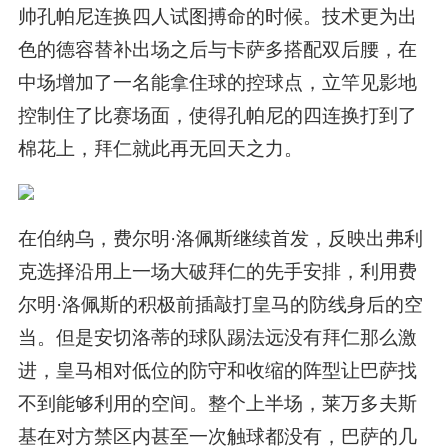
帅孔帕尼连换四人试图搏命的时候。技术更为出
色的德容替补出场之后与卡萨多搭配双后腰，在
中场增加了一名能拿住球的控球点，立竿见影地
控制住了比赛场面，使得孔帕尼的四连换打到了
棉花上，拜仁就此再无回天之力。
在伯纳乌，费尔明·洛佩斯继续首发，反映出弗利
克选择沿用上一场大破拜仁的先手安排，利用费
尔明·洛佩斯的积极前插敲打皇马的防线身后的空
当。但是安切洛蒂的球队踢法远没有拜仁那么激
进，皇马相对低位的防守和收缩的阵型让巴萨找
不到能够利用的空间。整个上半场，莱万多夫斯
基在对方禁区内甚至一次触球都没有，巴萨的几