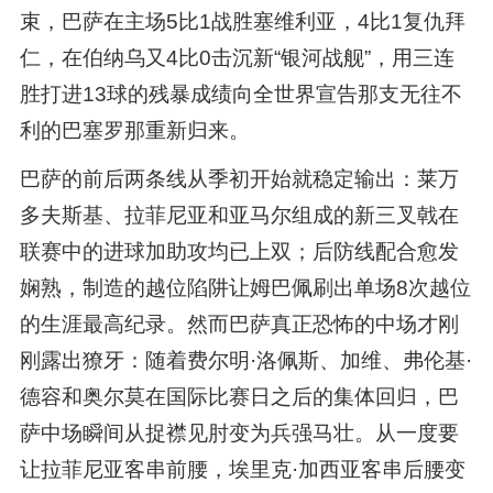
束，巴萨在主场5比1战胜塞维利亚，4比1复仇拜
仁，在伯纳乌又4比0击沉新“银河战舰”，用三连
胜打进13球的残暴成绩向全世界宣告那支无往不
利的巴塞罗那重新归来。
巴萨的前后两条线从季初开始就稳定输出：莱万
多夫斯基、拉菲尼亚和亚马尔组成的新三叉戟在
联赛中的进球加助攻均已上双；后防线配合愈发
娴熟，制造的越位陷阱让姆巴佩刷出单场8次越位
的生涯最高纪录。然而巴萨真正恐怖的中场才刚
刚露出獠牙：随着费尔明·洛佩斯、加维、弗伦基·
德容和奥尔莫在国际比赛日之后的集体回归，巴
萨中场瞬间从捉襟见肘变为兵强马壮。从一度要
让拉菲尼亚客串前腰，埃里克·加西亚客串后腰变