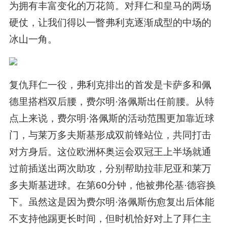
为拥有丰富变化的万花筒。对拜仁和皇马的两场
硬仗，让我们得以一瞥弗利克逐渐成型的中场的
冰山一角。
复仇拜仁一役，弗利克排出的首发是卡萨多和佩
德里搭档双后腰，费尔明·洛佩斯出任前腰。从特
点上来说，费尔明·洛佩斯的活动范围更加靠近球
门，与莱万多夫斯基形成双前锋站位，共同打击
对方身后。这位欧洲杯奥运会双冠王上半场就通
过前插送出两次助攻，分别帮助拉菲尼亚和莱万
多夫斯基进球。在第60分钟，他被弗伦基·德容换
下。虽然这是因为费尔明·洛佩斯伤愈复出后体能
不支持他踢更长时间，但时机恰好对上了拜仁主