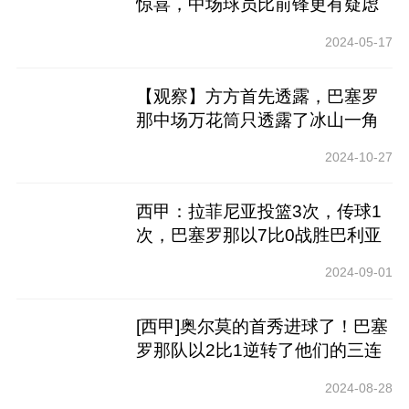
惊喜，中场球员比前锋更有疑虑
2024-05-17
【观察】方方首先透露，巴塞罗
那中场万花筒只透露了冰山一角
2024-10-27
西甲：拉菲尼亚投篮3次，传球1
次，巴塞罗那以7比0战胜巴利亚
多利德
2024-09-01
[西甲]奥尔莫的首秀进球了！巴塞
罗那队以2比1逆转了他们的三连
胜，登上了榜首
2024-08-28