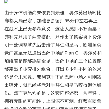
由于身体机能尚未恢复到最佳，奥尔莫出场时比
赛都大局已定，加维更是留到85分钟左右再上，
在战术上已无参考意义。这让人感到不寒而栗：
弗利克只用了两套搭配，只作出了德容换下费尔
明一处调整就先后击溃了拜仁和皇马，欧洲顶尖
豪门甚至无法逼出巴萨中场的Plan C。奥尔莫和
加维若是能够踢满全场，巴萨中场的三个位置能
够凑出多少套排列组合，打出多少种不同的效果
还是个未知数。弗利克手下的巴萨中场才刚刚露
出獠牙，就已经将老对手拜仁和皇马咬得遍体鳞
伤。然而更恐怖的是，这套阵容还都非常年轻，
拥有无限的可能性，上限深不可测。红蓝军团曾