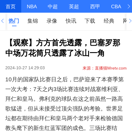
首页
NBA
中超
英超
西甲
CBA
热门
集锦
录像
快讯
下载
经典
网
【观察】方方首先透露，巴塞罗那
中场万花筒只透露了冰山一角
2024-10-27 14:29:03
来源：直播猫Mretv.com
10月的国家队比赛日之后，巴萨迎来了本赛季第
一次大考：7天之内3场比赛连续对战塞维利亚、
拜仁和皇马。弗利克的球队在这之前虽然一路高
歌猛进，但从未接受过顶尖强队的考验。世界足
坛都在期待由拜仁和皇马两个老对手来检验德国
教头麾下的新生红蓝军团的成色。三场比赛结