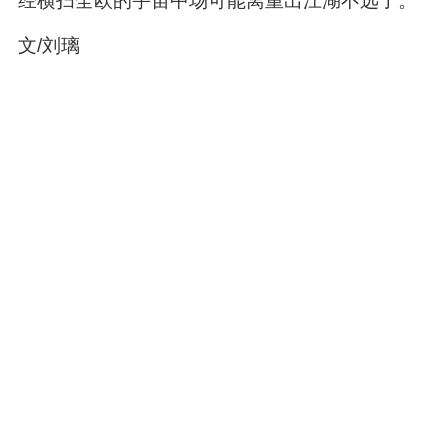
经横扫全欧的宇宙中场可能离重出江湖不远了。
文/刘璃