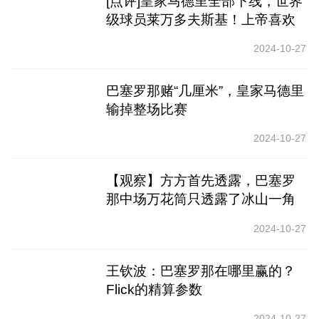
[点评]皇家马德里全部下线，世界
级球员莱万多夫斯基！上帝喜欢
弗利克！
2024-10-27
巴塞罗那赌“几厘米”，皇家马德里
输掉整场比赛
2024-10-27
【观察】方方首先透露，巴塞罗
那中场万花筒只透露了冰山一角
2024-10-27
王钦波：巴塞罗那在哪里赢的？
Flick的精算参数
2024-10-27