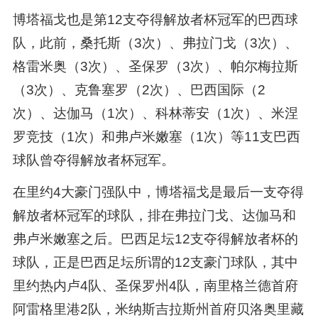
博塔福戈也是第12支夺得解放者杯冠军的巴西球
队，此前，桑托斯（3次）、弗拉门戈（3次）、
格雷米奥（3次）、圣保罗（3次）、帕尔梅拉斯
（3次）、克鲁塞罗（2次）、巴西国际（2
次）、达伽马（1次）、科林蒂安（1次）、米涅
罗竞技（1次）和弗卢米嫩塞（1次）等11支巴西
球队曾夺得解放者杯冠军。
在里约4大豪门强队中，博塔福戈是最后一支夺得
解放者杯冠军的球队，排在弗拉门戈、达伽马和
弗卢米嫩塞之后。巴西足坛12支夺得解放者杯的
球队，正是巴西足坛所谓的12支豪门球队，其中
里约热内卢4队、圣保罗州4队，南里格兰德首府
阿雷格里港2队，米纳斯吉拉斯州首府贝洛奥里藏