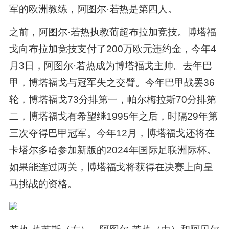
军的欧洲教练，阿图尔·若热是第四人。
之前，阿图尔·若热执教葡超布拉加竞技。博塔福
戈向布拉加竞技支付了200万欧元违约金，今年4
月3日，阿图尔·若热成为博塔福戈主帅。去年巴
甲，博塔福戈与冠军失之交臂。今年巴甲战罢36
轮，博塔福戈73分排第一，帕尔梅拉斯70分排第
二，博塔福戈有希望继1995年之后，时隔29年第
三次夺得巴甲冠军。今年12月，博塔福戈还将在
卡塔尔多哈参加新版的2024年国际足联洲际杯。
如果能连过两关，博塔福戈将获得在决赛上向皇
马挑战的资格。