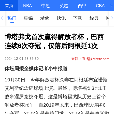
首页
NBA
中超
英超
西甲
CBA
热门
集锦
录像
快讯
下载
经典
网
博塔弗戈首次赢得解放者杯，巴西
连续6次夺冠，仅落后阿根廷1次
2024-12-01 23:59:50
来源：直播猫Mretv.com
体坛周报全媒体记者小中报道
10月30日，今年解放者杯决赛在阿根廷布宜诺斯
艾利斯纪念碑球场上演。最终，博塔福戈3比1击
败米涅罗竞技夺冠。这是博塔福戈队历史上首个
解放者杯冠军。自2019年以来，巴西球队连续6
年夺冠。2022年是弗拉门戈，2023年是弗卢米嫩