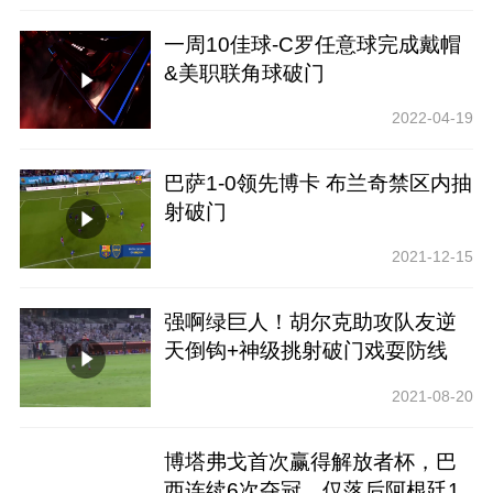
一周10佳球-C罗任意球完成戴帽
&美职联角球破门
2022-04-19
巴萨1-0领先博卡 布兰奇禁区内抽
射破门
2021-12-15
强啊绿巨人！胡尔克助攻队友逆
天倒钩+神级挑射破门戏耍防线
2021-08-20
博塔弗戈首次赢得解放者杯，巴
西连续6次夺冠，仅落后阿根廷1