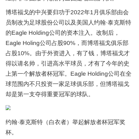
博塔福戈的中兴要归功于2022年1月俱乐部由会
员制改为足球股份公司以及美国人约翰·泰克斯特
的Eagle Holding公司的资本注入。改制后，
Eagle Holing公司占股90%，而博塔福戈俱乐部
占股10%。由于外资进入，有了钱，博塔福戈才
得以请名帅，引进高水平球员，才有了今年的史
上第一个解放者杯冠军。Eagle Holding公司在全
球范围内不只投资一家足球俱乐部，但博塔福戈
却是第一支夺得重要冠军的球队。
约翰·泰克斯特（白衣者）举起解放者杯冠军奖
杯。