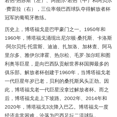
若热·热苏斯（左）、阿图尔·若热（中）和阿贝尔
·费雷拉（右），三位率领巴西球队夺得解放者杯
冠军的葡萄牙教练。
历史上，博塔福戈是巴甲豪门之一。1950年和
1960年，博塔福戈涌现出尼尔顿·桑托斯、卡洛斯
·阿尔贝托·托雷斯、迪迪、扎加洛、加林查、阿马
里尔多、雅伊尔津霍、热尔松、毛罗·加尔旺和图
利奥等巨星，是向巴西队贡献世界杯国脚最多的
俱乐部。解放者杯创建于1960年，当博塔福戈老
一代巨星年岁已老，贝利的桑托斯风头正劲。因
此，博塔福戈老一代巨星没拿过解放者杯。而之
后，博塔福戈走上下坡路。2002年、2014年和
2020年，博塔福戈3次降入巴乙。博塔福戈一度
经济非常困难，沦落为巴西足坛二流球队。