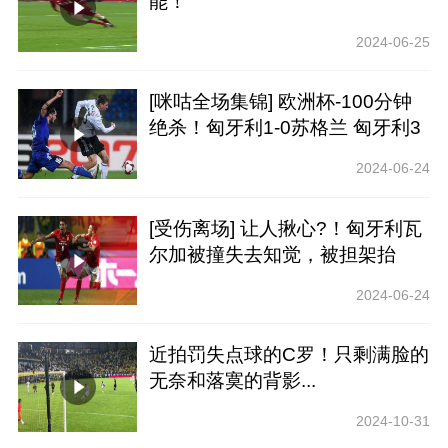
能！
2024-06-25
[咪咕全场集锦] 欧洲杯-100分钟
绝杀！匈牙利1-0苏格兰 匈牙利3
分第三
2024-06-24
[受伤离场] 让人揪心?！匈牙利瓦
尔加被撞失去知觉，被担架抬
离，但愿无大碍
2024-06-24
近拍罚失点球的C罗！只剩满脸的
无奈和落寞的背影...
2024-10-31