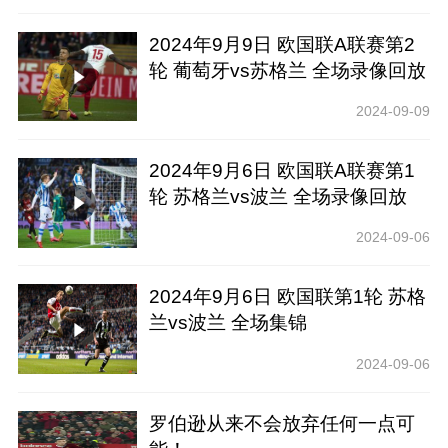
2024年9月9日 欧国联A联赛第2
轮 葡萄牙vs苏格兰 全场录像回放
2024-09-09
2024年9月6日 欧国联A联赛第1
轮 苏格兰vs波兰 全场录像回放
2024-09-06
2024年9月6日 欧国联第1轮 苏格
兰vs波兰 全场集锦
2024-09-06
罗伯逊从来不会放弃任何一点可