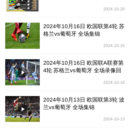
2024-10-20
2024年10月16日 欧国联第4轮 苏
格兰vs葡萄牙 全场集锦
2024-10-16
2024年10月16日 欧国联A联赛第
4轮 苏格兰vs葡萄牙 全场录像回
放
2024-10-16
2024年10月13日 欧国联第3轮 波
兰vs葡萄牙 全场集锦
2024-10-13