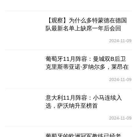
【观察】为什么多特蒙德在德国
队最新名单上缺席一年后会回
来？
2024-11-09
葡萄牙11月阵容：曼城双B后卫
克里斯蒂亚诺·罗纳尔多，莱昂在
名单上
2024-11-09
意大利11月阵容：小马连续入
选，萨沃纳升至榜首
2024-11-09
葡萄牙的欧洲冠军教练已经老