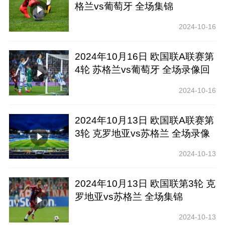
格兰vs葡萄牙 全场集锦
2024-10-16
2024年10月16日 欧国联A联赛第
4轮 苏格兰vs葡萄牙 全场录像回
放
2024-10-16
2024年10月13日 欧国联A联赛第
3轮 克罗地亚vs苏格兰 全场录像
回放
2024-10-13
2024年10月13日 欧国联第3轮 克
罗地亚vs苏格兰 全场集锦
2024-10-13