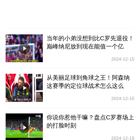
当年的小弟没想到比C罗先退役！
巅峰纳尼放到现在能值一个亿
吗？
2024-12-15
从美丽足球到角球之王！阿森纳
这赛季的定位球战术怎么这么
猛？
2024-12-15
你说你惹他干嘛？盘点C罗赛场上
的打脸时刻
2024-12-15