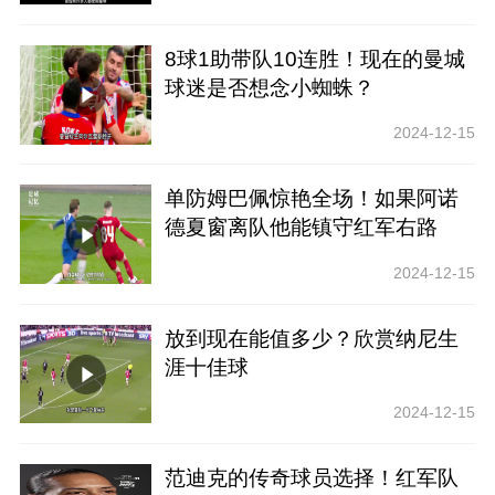
8球1助带队10连胜！现在的曼城
球迷是否想念小蜘蛛？
2024-12-15
单防姆巴佩惊艳全场！如果阿诺
德夏窗离队他能镇守红军右路
吗？
2024-12-15
放到现在能值多少？欣赏纳尼生
涯十佳球
2024-12-15
范迪克的传奇球员选择！红军队