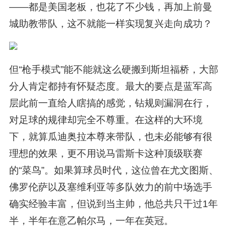
——都是美国老板，也花了不少钱，再加上前曼
城助教带队，这不就能一样实现复兴走向成功？
但“枪手模式”能不能就这么硬搬到斯坦福桥，大部
分人肯定都持有怀疑态度。最大的要点是蓝军高
层此前一直给人瞎搞的感觉，钻规则漏洞在行，
对足球的规律却完全不尊重。在这样的大环境
下，就算瓜迪奥拉本尊来带队，也未必能够有很
理想的效果，更不用说马雷斯卡这种顶级联赛
的“菜鸟”。如果算球员时代，这位曾在尤文图斯、
佛罗伦萨以及塞维利亚等多队效力的前中场选手
确实经验丰富，但说到当主帅，他总共只干过1年
半，半年在意乙帕尔马，一年在英冠。