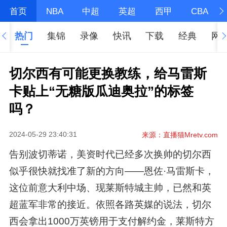
首页
NBA
中超
英超
西甲
CBA
热门
集锦
录像
快讯
下载
经典
网
切尔西有可能更换教练，给马雷斯
卡贴上“无糖版瓜迪奥拉”的标签
吗？
2024-05-29 23:40:31
来源：直播猫Mretv.com
告别波切蒂诺，美资时代已经多次换帅的切尔西
似乎很快就找准了新的方向——恩佐·马雷斯卡，
这位前意大利中场、现莱斯特城主帅，已然和英
超蓝军非常的接近。依照各路英媒的说法，切尔
西会拿出1000万英镑用于支付解约金，莱斯特方