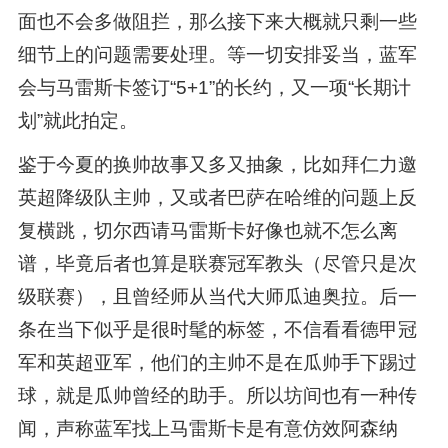
面也不会多做阻拦，那么接下来大概就只剩一些
细节上的问题需要处理。等一切安排妥当，蓝军
会与马雷斯卡签订“5+1”的长约，又一项“长期计
划”就此拍定。
鉴于今夏的换帅故事又多又抽象，比如拜仁力邀
英超降级队主帅，又或者巴萨在哈维的问题上反
复横跳，切尔西请马雷斯卡好像也就不怎么离
谱，毕竟后者也算是联赛冠军教头（尽管只是次
级联赛），且曾经师从当代大师瓜迪奥拉。后一
条在当下似乎是很时髦的标签，不信看看德甲冠
军和英超亚军，他们的主帅不是在瓜帅手下踢过
球，就是瓜帅曾经的助手。所以坊间也有一种传
闻，声称蓝军找上马雷斯卡是有意仿效阿森纳