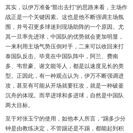
其实，以伊万准备“豁出去打”的思路来看，主场作
战正是一个关键因素。这也是他不断强调主场氛
围，并号召更多球迷到现场助阵的一个原因。尤
其一旦率先进球，中国队的优势就会更加明显，
一来利用主场气势压倒对手，二来可以收回来打
泰国队反击。毕竟在中国队阵中，阿兰、费南
多、韦世豪、谢文能等人，都是以速度见长的类
型。正因此，有一种观点认为，伊万不断强调进
攻，甚至有可能从开场就要狂攻，就是一种破釜
沉舟的体现。而早进球和多进球，自然是中国队
两大目标。
至于对张玉宁的使用，如他本人所言，“踢多少分
钟是由教练决定，不管踢还是不踢，都能起到积