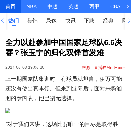
首页
NBA
中超
英超
西甲
CBA
热门
集锦
录像
快讯
下载
经典
网
全力以赴参加中国国家足球队6.6决
赛？张玉宁的归化双锋首发难
2024-06-03 19:06:20
来源：直播猫Mretv.com
上一期国家队集训时，有球员就坦言，伊万可能
还没有使出真本领。但来到沈阳后，面对来势汹
汹的泰国队，他已别无选择。
“对于我们来讲，这场比赛唯一的目标是取得胜