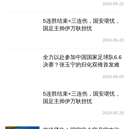
2024-05-22
5连胜结束+三连伤，国安堪忧，
国足主帅伊万耿担忧
2024-05-20
全力以赴参加中国国家足球队6.6
决赛？张玉宁的归化双锋首发难
2024-06-03
5连胜结束+三连伤，国安堪忧，
国足主帅伊万耿担忧
2024-05-20