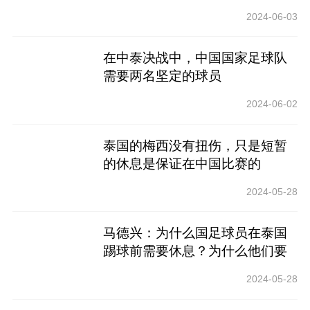
的老兵申拒绝留下遗憾
2024-06-03
在中泰决战中，中国国家足球队
需要两名坚定的球员
2024-06-02
泰国的梅西没有扭伤，只是短暂
的休息是保证在中国比赛的
2024-05-28
马德兴：为什么国足球员在泰国
踢球前需要休息？为什么他们要
在生死赛中争夺前排双人组？
2024-05-28