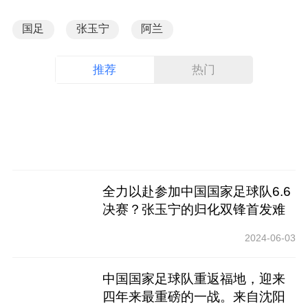
国足
张玉宁
阿兰
推荐
热门
全力以赴参加中国国家足球队6.6
决赛？张玉宁的归化双锋首发难
2024-06-03
中国国家足球队重返福地，迎来
四年来最重磅的一战。来自沈阳