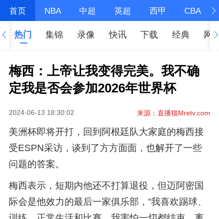
首页
NBA
中超
英超
西甲
CBA
热门
集锦
录像
快讯
下载
经典
网
梅西：上帝让我变得完美。我不确
定我是否会参加2026年世界杯
2024-06-13 18:30:02
来源：直播猫Mretv.com
美洲杯即将开打，回到阿根廷队大家庭的梅西接
受ESPN采访，谈到了方方面面，也解开了一些
问题的答案。
梅西表示，短期内他还不打算退役，但迈阿密国
际会是他效力的最后一家俱乐部，“我喜欢踢球、
训练、正常生活和比赛，我害怕一切都结束。离