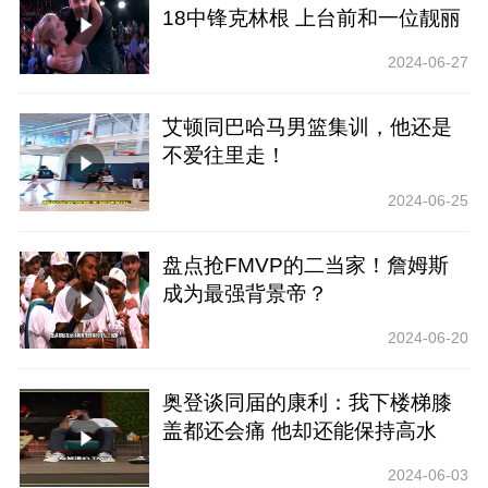
18中锋克林根 上台前和一位靓丽
女士拥抱！
2024-06-27
艾顿同巴哈马男篮集训，他还是
不爱往里走！
2024-06-25
盘点抢FMVP的二当家！詹姆斯
成为最强背景帝？
2024-06-20
奥登谈同届的康利：我下楼梯膝
盖都还会痛 他却还能保持高水
平！希望他能夺冠
2024-06-03