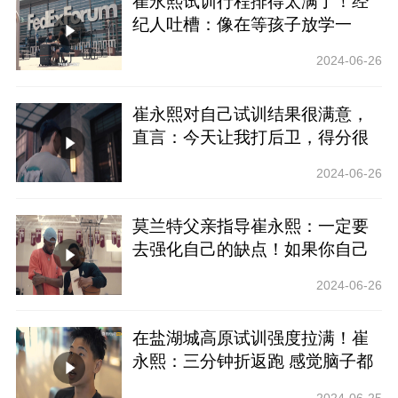
崔永熙试训行程排得太满了！经
纪人吐槽：像在等孩子放学一
样！
2024-06-26
崔永熙对自己试训结果很满意，
直言：今天让我打后卫，得分很
多！手都扣肿了！
2024-06-26
莫兰特父亲指导崔永熙：一定要
去强化自己的缺点！如果你自己
都不知道怎么防自己，别人更没
2024-06-26
法防！
在盐湖城高原试训强度拉满！崔
永熙：三分钟折返跑 感觉脑子都
要跑缺氧
2024-06-25