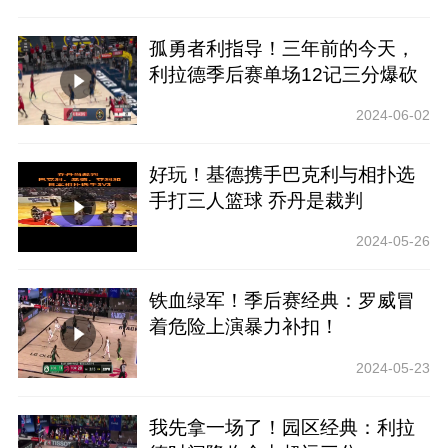
孤勇者利指导！三年前的今天，
利拉德季后赛单场12记三分爆砍
55分！
2024-06-02
好玩！基德携手巴克利与相扑选
手打三人篮球 乔丹是裁判
2024-05-26
铁血绿军！季后赛经典：罗威冒
着危险上演暴力补扣！
2024-05-23
我先拿一场了！园区经典：利拉