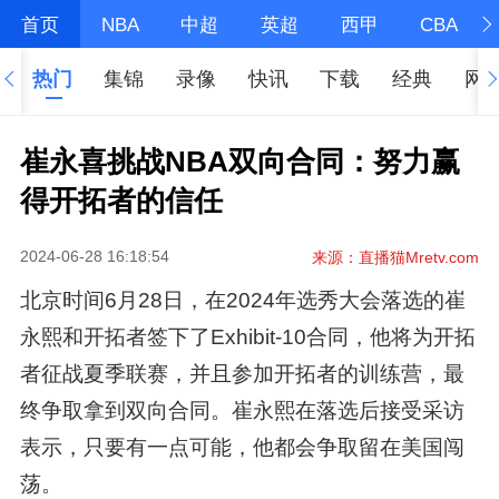
首页
NBA
中超
英超
西甲
CBA
热门
集锦
录像
快讯
下载
经典
网
崔永喜挑战NBA双向合同：努力赢
得开拓者的信任
2024-06-28 16:18:54
来源：直播猫Mretv.com
北京时间6月28日，在2024年选秀大会落选的崔
永熙和开拓者签下了Exhibit-10合同，他将为开拓
者征战夏季联赛，并且参加开拓者的训练营，最
终争取拿到双向合同。崔永熙在落选后接受采访
表示，只要有一点可能，他都会争取留在美国闯
荡。