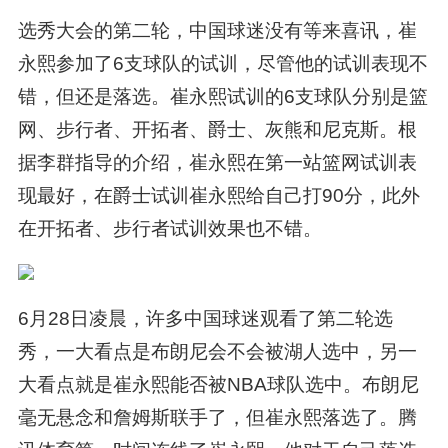
选秀大会的第二轮，中国球迷没有等来喜讯，崔
永熙参加了6支球队的试训，尽管他的试训表现不
错，但还是落选。崔永熙试训的6支球队分别是篮
网、步行者、开拓者、爵士、灰熊和尼克斯。根
据李群指导的介绍，崔永熙在第一站篮网试训表
现最好，在爵士试训崔永熙给自己打90分，此外
在开拓者、步行者试训效果也不错。
6月28日凌晨，许多中国球迷观看了第二轮选
秀，一大看点是布朗尼会不会被湖人选中，另一
大看点就是崔永熙能否被NBA球队选中。布朗尼
毫无悬念和詹姆斯联手了，但崔永熙落选了。腾