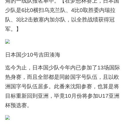
角的一线队报名单中。【在梦想杯赛上，日本国
少队是6比0横扫乌克兰队、4比0取胜委内瑞拉
队、3比2击败塞内加尔队，以全胜战绩获得冠
军。】
日本国少10号吉田湊海
迄今为止，日本国少队今年内已参加了13场国际
热身赛，而且全部都是同龄国字号队伍，且以欧
洲国字号队伍居多。此番来沈阳参赛，也算是将
目标重新回到亚洲，毕竟10月份将参加U17亚洲
杯预选赛。