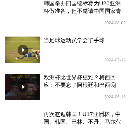
韩国举办四国锦标赛为U20亚洲
杯做准备，但不邀请中国国家青
年
2024-08-02
当足球运动员学会了手球
2024-07-16
欧洲杯比世界杯更难？梅西回
应：不要忘了阿根廷和巴西🤔
2024-06-16
再次邂逅韩国！U17亚洲杯，中
国、韩国、巴林、不丹、马尔代
夫同组