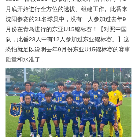
月底开始进行全方位的选拔、组建工作。此番来
沈阳参赛的21名球员中，没有一人参加过去年9
月份在青岛进行的东亚U15锦标赛！【对照中国
队，此番23人中有12人参加过东亚锦标赛。】这
恐怕就足以说明去年9月份东亚U15锦标赛的赛事
质量和水准了。