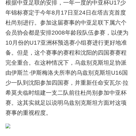
根据中亚足联的安排，一年一度的中亚杯U17少
年锦标赛定于今年8月17日至24日在塔吉克首度
杜尚别进行。参加这届赛事的中亚足联下属六个
会员协会都是安排2008年龄段队伍参赛，以便为
10月份的U17亚洲杯预选赛小组赛进行更好地准
备。但是，这个赛事的赛程和沈阳的四国赛赛程
完全重合。在这种情况下，乌兹别克斯坦足协派
由伊斯兰·伊斯梅洛夫所率的乌兹别克斯坦U16国
少一队到沈阳参加四国赛，并重新任命安瓦尔·拉
希莫夫临时组建一支二队前往杜尚别参加中亚杯
赛。这其实就足以说明乌兹别克斯坦方面对这项
赛事的重视程度。