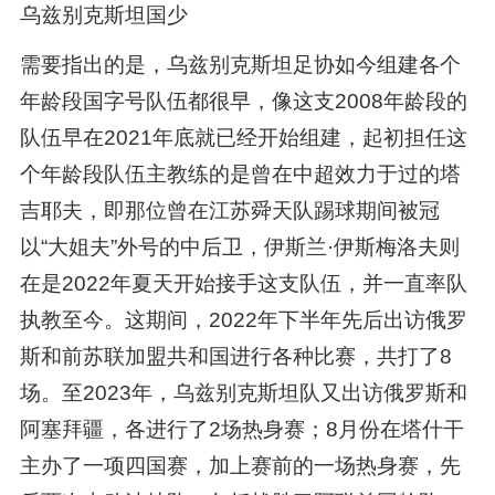
乌兹别克斯坦国少
需要指出的是，乌兹别克斯坦足协如今组建各个
年龄段国字号队伍都很早，像这支2008年龄段的
队伍早在2021年底就已经开始组建，起初担任这
个年龄段队伍主教练的是曾在中超效力于过的塔
吉耶夫，即那位曾在江苏舜天队踢球期间被冠
以“大姐夫”外号的中后卫，伊斯兰·伊斯梅洛夫则
在是2022年夏天开始接手这支队伍，并一直率队
执教至今。这期间，2022年下半年先后出访俄罗
斯和前苏联加盟共和国进行各种比赛，共打了8
场。至2023年，乌兹别克斯坦队又出访俄罗斯和
阿塞拜疆，各进行了2场热身赛；8月份在塔什干
主办了一项四国赛，加上赛前的一场热身赛，先