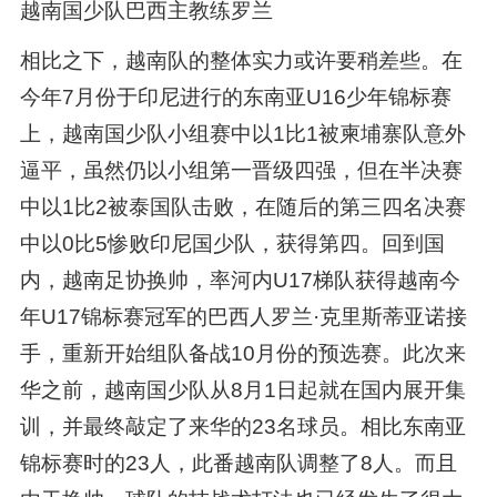
越南国少队巴西主教练罗兰
相比之下，越南队的整体实力或许要稍差些。在
今年7月份于印尼进行的东南亚U16少年锦标赛
上，越南国少队小组赛中以1比1被柬埔寨队意外
逼平，虽然仍以小组第一晋级四强，但在半决赛
中以1比2被泰国队击败，在随后的第三四名决赛
中以0比5惨败印尼国少队，获得第四。回到国
内，越南足协换帅，率河内U17梯队获得越南今
年U17锦标赛冠军的巴西人罗兰·克里斯蒂亚诺接
手，重新开始组队备战10月份的预选赛。此次来
华之前，越南国少队从8月1日起就在国内展开集
训，并最终敲定了来华的23名球员。相比东南亚
锦标赛时的23人，此番越南队调整了8人。而且