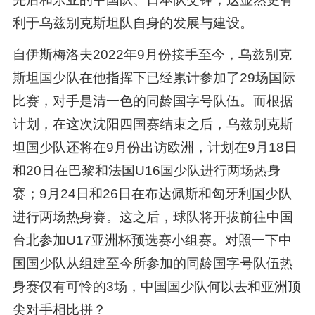
利于乌兹别克斯坦队自身的发展与建设。
自伊斯梅洛夫2022年9月份接手至今，乌兹别克
斯坦国少队在他指挥下已经累计参加了29场国际
比赛，对手是清一色的同龄国字号队伍。而根据
计划，在这次沈阳四国赛结束之后，乌兹别克斯
坦国少队还将在9月份出访欧洲，计划在9月18日
和20日在巴黎和法国U16国少队进行两场热身
赛；9月24日和26日在布达佩斯和匈牙利国少队
进行两场热身赛。这之后，球队将开拔前往中国
台北参加U17亚洲杯预选赛小组赛。对照一下中
国国少队从组建至今所参加的同龄国字号队伍热
身赛仅有可怜的3场，中国国少队何以去和亚洲顶
尖对手相比拼？