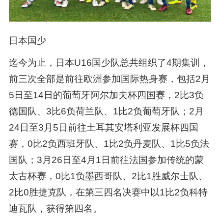
日本国少
迄今为止，日本U16国少队总共组织了4期集训，
前三次全部是前往欧洲参加国际热身赛，包括2月
5日至14日的葡萄牙阿尔加夫杯四国赛，2比3负
德国队、3比6负荷兰队、1比2负葡萄牙队；2月
24日至3月5日前往土耳其安塔利亚发展杯四国
赛，0比2负西班牙队、1比2负丹麦队、1比5负法
国队；3月26日至4月1日前往法国参加传统的蒙
太古杯赛，0比1负墨西哥队、2比1胜威尔士队、
2比0胜捷克队，在第三四名决赛中以1比2负科特
迪瓦队，获得第四名。