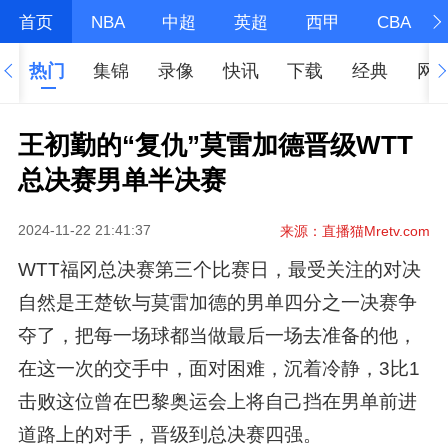
首页
NBA
中超
英超
西甲
CBA
热门
集锦
录像
快讯
下载
经典
网
王初勤的“复仇”莫雷加德晋级WTT
总决赛男单半决赛
2024-11-22 21:41:37
来源：直播猫Mretv.com
WTT福冈总决赛第三个比赛日，最受关注的对决
自然是王楚钦与莫雷加德的男单四分之一决赛争
夺了，把每一场球都当做最后一场去准备的他，
在这一次的交手中，面对困难，沉着冷静，3比1
击败这位曾在巴黎奥运会上将自己挡在男单前进
道路上的对手，晋级到总决赛四强。