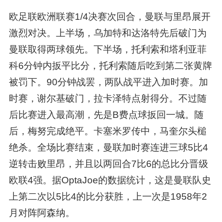
欧足联欧洲联赛1/4决赛次回合，曼联与里昂展开
激烈对决。上半场，乌加特和达洛特先后破门为
曼联取得两球领先。下半场，托利索和塔利亚菲
科6分钟内扳平比分，托利索随后吃到第二张黄牌
被罚下。90分钟战罢，两队战平进入加时赛。加
时赛，谢尔基破门，拉卡泽特点射得分。不过随
后比赛进入最高潮，先是B费点球扳回一城。随
后，梅努完成绝平。卡塞米罗传中，马奎尔头槌
绝杀。全场比赛结束，曼联加时赛连进三球5比4
逆转击败里昂，并且以两回合7比6的总比分晋级
欧联4强。据OptaJoe的数据统计，这是曼联队史
上第二次以5比4的比分获胜，上一次是1958年2
月对阵阿森纳。