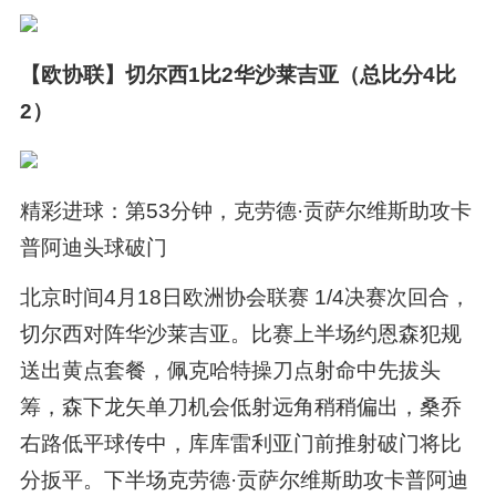
【欧协联】切尔西1比2华沙莱吉亚（总比分4比
2）
精彩进球：第53分钟，克劳德·贡萨尔维斯助攻卡
普阿迪头球破门
北京时间4月18日欧洲协会联赛 1/4决赛次回合，
切尔西对阵华沙莱吉亚。比赛上半场约恩森犯规
送出黄点套餐，佩克哈特操刀点射命中先拔头
筹，森下龙矢单刀机会低射远角稍稍偏出，桑乔
右路低平球传中，库库雷利亚门前推射破门将比
分扳平。下半场克劳德·贡萨尔维斯助攻卡普阿迪