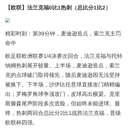
【欧联】法兰克福0比1热刺（总比分1比2）
精彩时刻：第39分钟，麦迪逊造点，索兰克主罚
命中
欧足联欧洲联赛1/4决赛次回合，法兰克福与托特
纳姆热刺展开较量。上半场，麦迪逊造点，索兰
克的点球破门取得领先，随后麦迪逊因无法坚持
被换下。下半场，沙伊比任意球直接攻门稍稍偏
出；罗梅罗角球争顶攻门，皮球高出横梁。克里
斯滕森尾声阶段多次造险，但始终未能进球。最
终，热刺两回合总比分2比1战胜法兰克福，晋级
欧联杯四强。