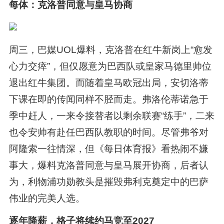
每体：克洛普同意与皇马协商
周三，巴媒UOL爆料，克洛普在红牛新岗上“愈发
心力交瘁”，但仅愿意为巴西队或皇家马德里帅位
退出红牛集团。而随着皇马欧冠出局，安切洛蒂
下课在即的传闻同样不胫而走。弗洛伦蒂诺急于
季中赶人，一来令接替者以剩余联赛“练手”，二来
也令安帅有赴任巴西队教职的时间。尽管弗爷对
阿隆索一往情深，但《每日体育报》看热闹不嫌
事大，爆料克洛普同意与皇马展开协商，后者认
为，利物浦功勋教头是摧毁弗利克奠定中的巴萨
伟业的完美人选。
逐年降薪，格子将续约马竞至2027