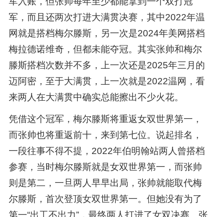
军入账，但张帅每年至少都能拿到一个双打冠
军，而且还两次打进大满贯决赛，其中2022年温
网就是搭档梅尔滕斯，另一次是2024年美网搭档
梅拉德诺维奇，但都未能夺冠。其实张帅和梅尔
滕斯搭档次数并不多，上一次还是2025年三月的
迈阿密，至于大满贯，上一次就是2022温网，看
来两人在大满贯中确实总能擦出不少火花。
凭借这个冠军，梅尔滕斯将重返女双世界第一，
而张帅也将重返前十，来到第七位。说起排名，
一段往事不得不提，2022年伯明翰站两人曾搭档
参赛，当时梅尔滕斯就是女双世界第一，而张帅
则是第二，一旦两人早早出局，张帅就能取代梅
尔滕斯，首次登顶女双世界第一。但她没有为了
第一“出工不出力”，最终两人打进了女双决赛。张