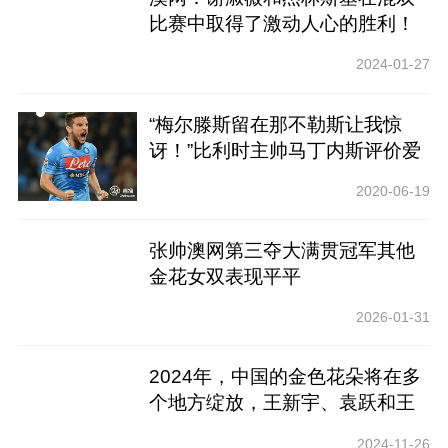
比赛中取得了激动人心的胜利！
2024-01-27
“梅尔滕斯留在那不勒斯让我惊
讶！”比利时主帅马丁内斯评价爱
将续约！
2020-06-19
张帅澳网第三夺大满贯冠军其他
金花女双表现平平
2026-01-31
2024年，中国的金色花朵将在多
个地方绽放，王新宇、袁跃和王
亚凡将取得突破
2024-11-26