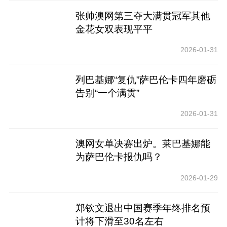
张帅澳网第三夺大满贯冠军其他
金花女双表现平平
2026-01-31
列巴基娜“复仇”萨巴伦卡四年磨砺
告别“一个满贯”
2026-01-31
澳网女单决赛出炉。莱巴基娜能
为萨巴伦卡报仇吗？
2026-01-29
郑钦文退出中国赛季年终排名预
计将下滑至30名左右