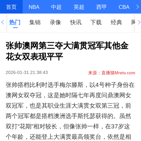
首页
NBA
中超
英超
西甲
CBA
热门
集锦
录像
快讯
下载
经典
网
张帅澳网第三夺大满贯冠军其他金
花女双表现平平
2026-01-31 21:38:43
来源：直播猫Mretv.com
张帅搭档比利时选手梅尔滕斯，以4号种子身份在
澳网女双夺冠，这是她时隔七年再度问鼎澳网女
双冠军，也是其职业生涯大满贯女双第三冠，前
两个冠军都是搭档澳洲选手斯托瑟获得的。虽然
双打“花期”相对较长，但像张帅一样，在37岁这
个年龄，还能登上大满贯最高领奖台，依然是相