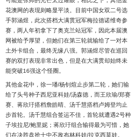
可能是张帅的光芒太过耀眼，相比之下，其他金
花澳网的表现则略显平淡。目前中国女双二号选
手郭涵煜，此次搭档大满贯冠军梅拉德诺维奇参
赛，两人年初拿下了奥克兰站冠军，因此本届澳
网被给予厚望，但她们在第三轮就输给了一对本
土外卡组合，最终无缘八强。郭涵煜尽管在巡回
赛的双打表现非常出色，但是在大满贯却始终未
能突破16强这个怪圈。
其他金花中，徐一璠/杨钊煊止步第二轮，她们输
给了头号种子西尼亚科娃/汤森德，而王欣瑜/郑赛
赛、蒋欣玗搭档詹皓晴、汤千慧搭档卢姆登均止
步首轮。汤千慧组合签运不佳，首轮就遭遇2号种
子埃拉尼/鲍里妮；蒋欣玗组合输得最为可惜，她
们在决胜盘抢十中不敌布林科娃/拉克西莫娃。