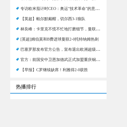
专访欧米茄计时CEO：奥运“技术革命”的意义与历史
【英超】帕尔默戴帽，切尔西3-1狼队
林良峰：卡里克不慌不忙地打磨细节，曼联以“慢打”取胜
[英超]姆伯莫和B费进球曼联2-0托特纳姆热刺
巴塞罗那发布官方公告，宣布退出欧洲超级联赛
官方：前国安中卫恩加德武正式加盟重庆铜梁龙
【早报】C罗继续缺席！利雅得2-0获胜
热播排行