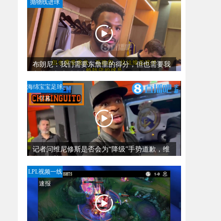
抛物线进球
布朗尼：我们需要东詹里的得分，但也需要我
和范德彪这种防守者！
海绵宝宝足球
字幕
记者问维尼修斯是否会为“降级”手势道歉，维
尼：你脑子有问题？
LPL视频一线
速报