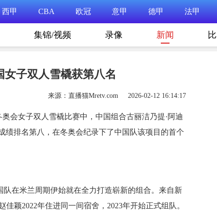
西甲
CBA
欧冠
意甲
德甲
法甲
集锦/视频
录像
新闻
比
国女子双人雪橇获第八名
来源：直播猫Mretv.com 2026-02-12 16:14:17
纳冬奥会女子双人雪橇比赛中，中国组合古丽洁乃提·阿迪
的总成绩排名第八，在冬奥会纪录下了中国队该项目的首个
国队在米兰周期伊始就在全力打造崭新的组合。来自新
佳颖2022年住进同一间宿舍，2023年开始正式组队。