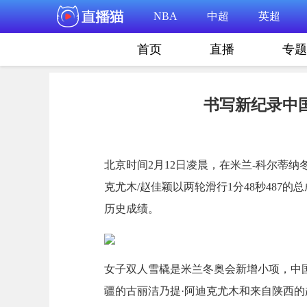
NBA
中超
英超
首页
直播
专题
书写新纪录中
北京时间2月12日凌晨，在米兰-科尔蒂
克尤木/赵佳颖以两轮滑行1分48秒487
历史成绩。
女子双人雪橇是米兰冬奥会新增小项，中
疆的古丽洁乃提·阿迪克尤木和来自陕西的赵