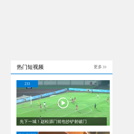
热门短视频
更多
233
先下一城！赵松源门前包抄铲射破门