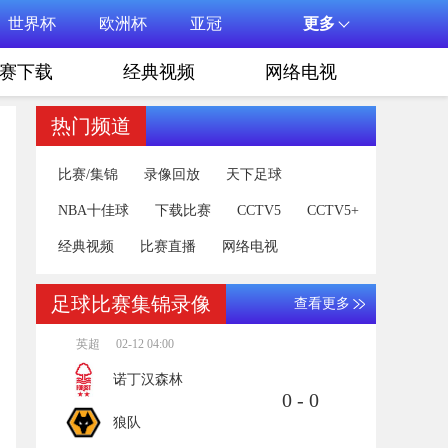
世界杯
欧洲杯
亚冠
更多
赛下载
经典视频
网络电视
热门频道
比赛/集锦
录像回放
天下足球
NBA十佳球
下载比赛
CCTV5
CCTV5+
经典视频
比赛直播
网络电视
足球比赛集锦录像
查看更多
英超
02-12 04:00
诺丁汉森林
0 - 0
狼队