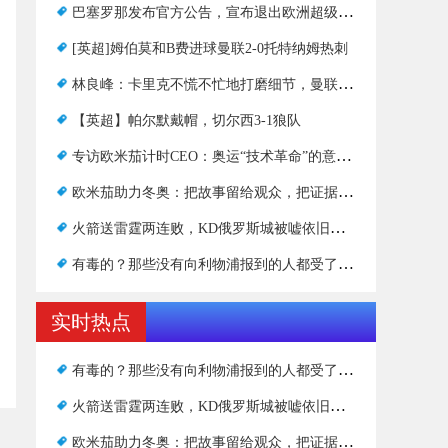
巴塞罗那发布官方公告，宣布退出欧洲超级联赛
[英超]姆伯莫和B费进球曼联2-0托特纳姆热刺
林良峰：卡里克不慌不忙地打磨细节，曼联以“慢打”取胜
【英超】帕尔默戴帽，切尔西3-1狼队
专访欧米茄计时CEO：奥运“技术革命”的意义与历史
欧米茄助力冬奥：把故事留给观众，把证据留给裁判
火箭送雷霆两连败，KD俄罗斯城被嘘依旧达到职业生涯里程碑！
有毒的？那些没有向利物浦报到的人都受了重伤
实时热点
有毒的？那些没有向利物浦报到的人都受了重伤
火箭送雷霆两连败，KD俄罗斯城被嘘依旧达到职业生涯里程碑！
欧米茄助力冬奥：把故事留给观众，把证据留给裁判