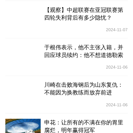
【观察】中超联赛在亚冠联赛第
四轮失利背后有多少隐忧？
2024-11-07
于根伟表示，他不主张入籍，并
回应球员续约：他不想道德勒索
2024-11-06
川崎在击败海钢后为山东复仇：
不能因为换教练而放弃前进
2024-11-06
申花：让所有的不满在你的胃里
腐烂，明年赢得冠军