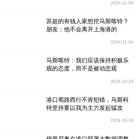
2024-11-09
苏超的有钱人家想挖马斯喀特？
朋友：他不会离开上海港的
2024-11-04
马斯喀特：我们应该保持积极乐
观的态度，而不是被动悲观
2024-10-23
港口蜀路西行不肯犯错，马斯科
特坚持要以我为主力发起猛攻
2024-10-18
穆里尼奥在港口部署大数据调整