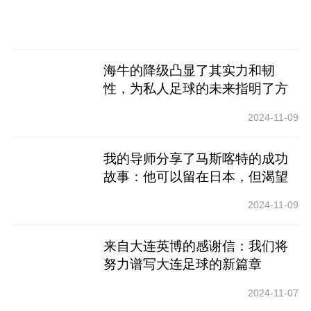
海牛的降级凸显了其实力和韧
性，为私人足球的未来指明了方
向
2024-11-09
我的导师分享了马斯喀特的成功
故事：他可以留在日本，但渴望
挑战
2024-11-09
来自大连英博的感谢信：我们将
努力谱写大连足球的新篇章
2024-11-07