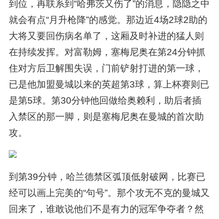
到位，再联系到“哈弗茨又伤了”的消息，隐隐之中
就会有点“月升枪降”的感觉。那边近4场2球2助的
大将又要回伤病名单了，这厢及时补进的猛人则
在持续发挥。对富勒姆，塞梅尼奥在第24分钟抓
住对方后卫解围失误，门前铲射打进的第一球，
已是他加盟曼城以来的英超第3球，算上杯赛则已
是第5球。第30分钟他回做给奥赖利，助后者插
入禁区的那一脚，则是塞梅尼奥在曼城的首次助
攻。
到第39分钟，哈兰德禁区弧顶低射破网，比赛已
经可以画上完美的“句号”。那个攻无不克的曼城又
回来了，谁敢说他们不是有力的冠军争夺者？然