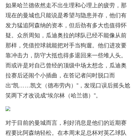
如果哈兰德依然走不出生理和心理上的疲劳，那
现在的曼城也只能说是希望与隐患并存，他们有
发力猛追阿森纳的资本，但后劲有多大也值得怀
疑。众所周知，瓜迪奥拉的球队已经不能像从前
那样，凭借控球就能把对手当狗遛。他们进攻要
靠冲击力，防守大抵也得多退回来一些堆人头。
而或许是对自己曾经的顶级中场太想念，瓜迪奥
拉赛后还闹个小插曲，在答记者问时脱口而
出“凯……凯文（德布劳内）”，发现口误后摇头尬
笑两下才改说成“埃尔林（哈兰德）”。
对于目前的曼城而言，利好消息是他们的近期赛
程要比阿森纳轻松。在本周末足总杯对英乙球队