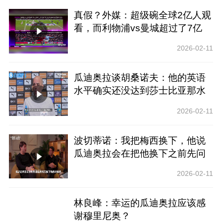
真假？外媒：超级碗全球2亿人观
看，而利物浦vs曼城超过了7亿
2026-02-11
瓜迪奥拉谈胡桑诺夫：他的英语
水平确实还没达到莎士比亚那水
平~
2026-02-11
波切蒂诺：我把梅西换下，他说
瓜迪奥拉会在把他换下之前先问
他！
2026-02-11
林良峰：幸运的瓜迪奥拉应该感
谢穆里尼奥？