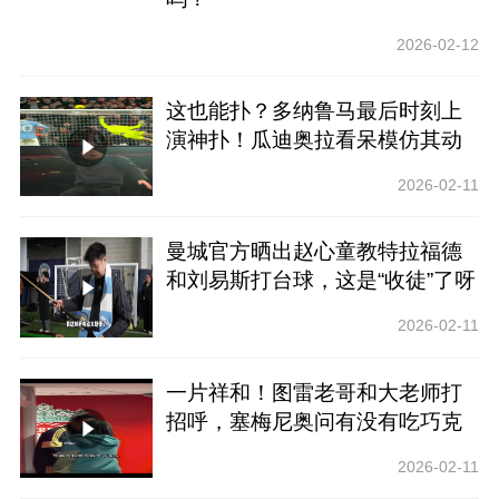
2026-02-12
这也能扑？多纳鲁马最后时刻上
演神扑！瓜迪奥拉看呆模仿其动
作！
2026-02-11
曼城官方晒出赵心童教特拉福德
和刘易斯打台球，这是“收徒”了呀
2026-02-11
一片祥和！图雷老哥和大老师打
招呼，塞梅尼奥问有没有吃巧克
力~
2026-02-11